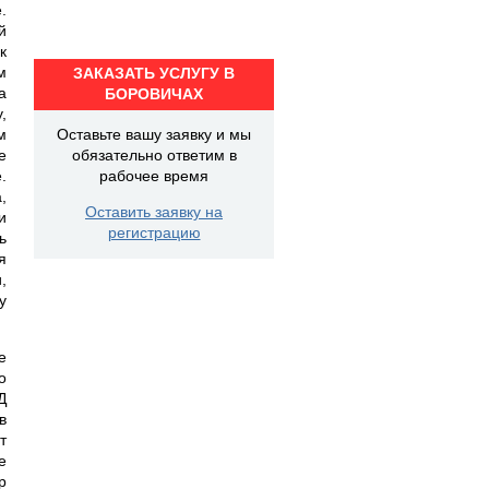
.
й
к
м
ЗАКАЗАТЬ УСЛУГУ В
а
БОРОВИЧАХ
,
м
Оставьте вашу заявку и мы
е
обязательно ответим в
.
рабочее время
,
Оставить заявку на
и
регистрацию
ь
я
,
у
е
о
Д
в
т
е
р