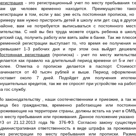
регистрация
- это регистрационный учет по месту пребывания т.е
там где человек временно находится. Преимущество тако
регистрации в том, если у вас уже есть постоянная прописка, но 
примеру вам нужно пристроить детей в школу или дет. сад в друго
районе, вам не потребуется выписываться с постоянного мест
жительства. С ней вы без труда можете отдать ребенка в школу
детский сад, получить работу или взять займ в банке. Так же плюсо
временной регистрации выступает то, что время ее получения н
превышает 1-3 рабочих дня и при этом она выйдет дешевле
Постоянная регистрация
(прописка) - учет по месту жительства
делается как правило на длительный период времени от 5-и лет 
более. Отметка о прописке делается в паспорт. Стоимост
начинается от 40 тысяч рублей и выше. Период оформлени
составит около 7 дней. Подойдет для получения ипотеки
внушительных кредитов, так же ее спросят при устройстве на работ
на гос службу.
По законодательству , наши соотечественники и приезжие, а так ж
лица без гражданства, временно работающие или постоянн
проживающие на территории страны, должны встать на учет в ОМВ
по месту пребывания или проживания. Данное положение указано 
ФЗ от 21.12.2013 года № 376-ФЗ. Согласно закону существуе
административная ответственность в виде штрафа за проживани
без регистрации по месту пребывания или прописки. Разме