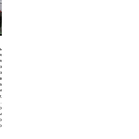
ь
я
я
з
з
в
а
и
,
.
о
ы
о
о