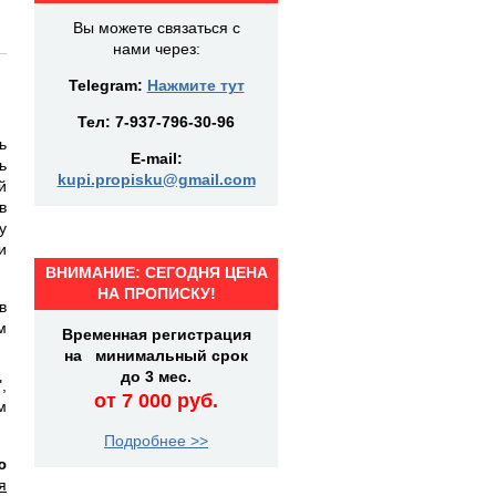
Вы можете связаться с
нами через:
Telegram:
Нажмите тут
Тел:
7-937-796-30-96
ь
E-mail:
ь
kupi.propisku@gmail.com
й
в
у
и
ВНИМАНИЕ: СЕГОДНЯ ЦЕНА
НА ПРОПИСКУ!
в
м
Временная регистрация
на минимальный срок
до 3 мес.
,
от 7 000 руб.
м
Подробнее >>
ю
я