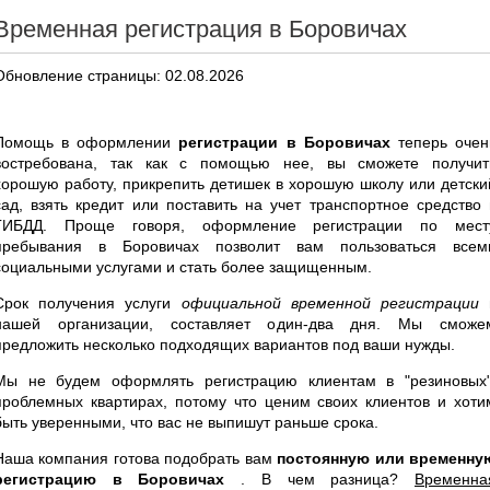
Временная регистрация в Боровичах
Обновление страницы: 02.08.2026
Помощь в оформлении
регистрации в Боровичах
теперь очен
востребована, так как с помощью нее, вы сможете получит
хорошую работу, прикрепить детишек в хорошую школу или детски
сад, взять кредит или поставить на учет транспортное средство 
ГИБДД. Проще говоря, оформление регистрации по мест
пребывания в Боровичах позволит вам пользоваться всем
социальными услугами и стать более защищенным.
Срок получения услуги
официальной временной регистрации
нашей организации, составляет один-два дня. Мы сможе
предложить несколько подходящих вариантов под ваши нужды.
Мы не будем оформлять регистрацию клиентам в "резиновых"
проблемных квартирах, потому что ценим своих клиентов и хоти
быть уверенными, что вас не выпишут раньше срока.
Наша компания готова подобрать вам
постоянную или временну
регистрацию в Боровичах
. В чем разница?
Временна