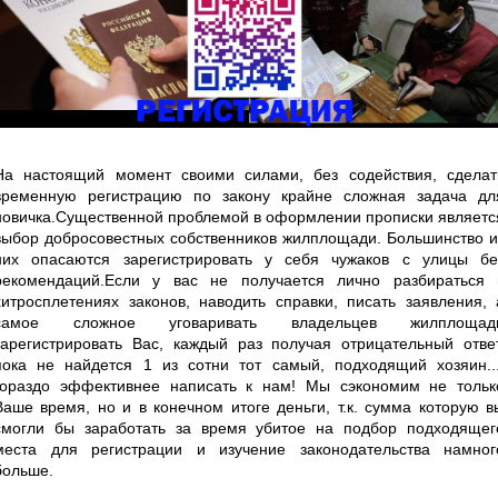
На настоящий момент своими силами, без содействия, сделат
временную регистрацию по закону крайне сложная задача дл
новичка.Существенной проблемой в оформлении прописки являетс
выбор добросовестных собственников жилплощади. Большинство и
них опасаются зарегистрировать у себя чужаков с улицы бе
рекомендаций.Если у вас не получается лично разбираться 
хитросплетениях законов, наводить справки, писать заявления, 
самое сложное уговаривать владельцев жилплощад
зарегистрировать Вас, каждый раз получая отрицательный ответ
пока не найдется 1 из сотни тот самый, подходящий хозяин...
гораздо эффективнее написать к нам! Мы сэкономим не тольк
Ваше время, но и в конечном итоге деньги, т.к. сумма которую в
смогли бы заработать за время убитое на подбор подходящег
места для регистрации и изучение законодательства намног
больше.